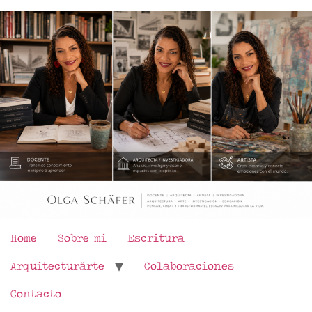
Home
Sobre mi
Escritura
Arquitecturärte
Colaboraciones
Contacto