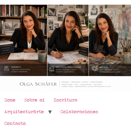
Home
Sobre mi
Escritura
Arquitecturärte
Colaboraciones
Contacto